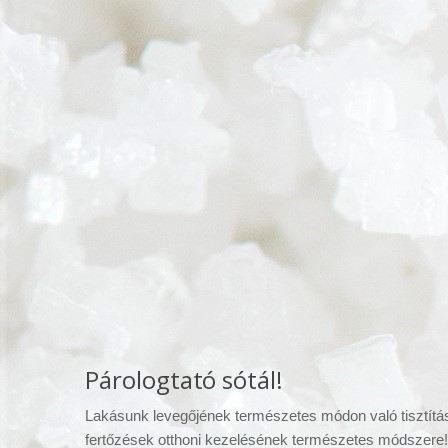
Párologtató sótál!
Lakásunk levegőjének természetes módon való tisztításá
fertőzések otthoni kezelésének természetes módszere