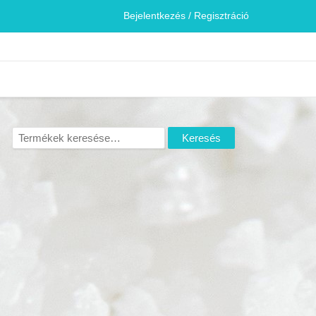
Bejelentkezés / Regisztráció
Keresés
Keresés
a
következőre: