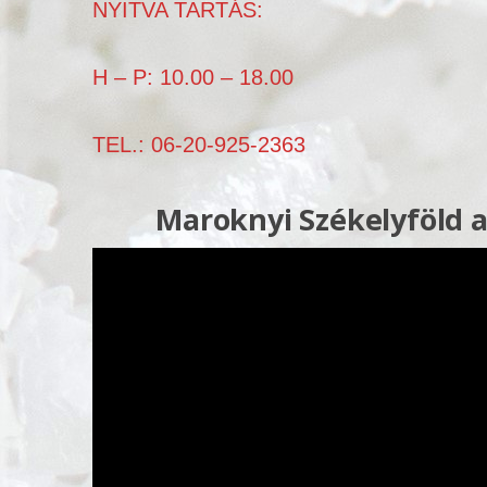
NYITVA TARTÁS:
H – P: 10.00 – 18.00
TEL.: 06-20-925-2363
Maroknyi Székelyföld
a