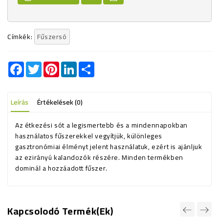
Címkék:
Fűszersó
Facebook
Twitter
Pinterest
LinkedIn
Share
Leírás
Értékelések (0)
Az étkezési sót a legismertebb és a mindennapokban
használatos fűszerekkel vegyítjük, különleges
gasztronómiai élményt jelent használatuk, ezért is ajánljuk
az ezirányú kalandozók részére. Minden termékben
dominál a hozzáadott fűszer.
Kapcsolodó Termék(ek)