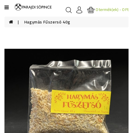
Kategóriák
0 termék(ek) - 0 Ft
Hagymás Fűszersó 40g
ÉTKEZÉSI
SÓK
FÜRDŐ
SÓK
FŰSZER
SÓK
GYÓGYSÓK
SÓKOZMETIKUMOK
SÓKÜLÖNLEGESSÉGEK
SÓ