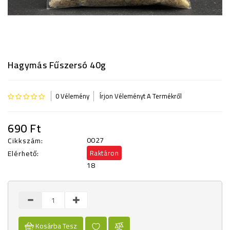
KISOKOS
Hagymás Fűszersó 40g
0 Vélemény
Írjon Véleményt A Termékről
690 Ft
0027
Cikkszám:
Elérhető:
Raktáron
18
Kosárba Tesz