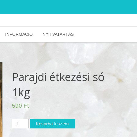
INFORMÁCIÓ
NYITVATARTÁS
Parajdi étkezési só
1kg
590
Ft
Parajdi
Kosárba teszem
étkezési
só