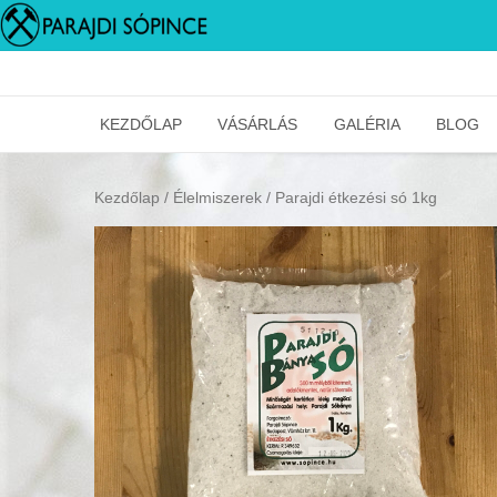
Skip
to
content
KEZDŐLAP
VÁSÁRLÁS
GALÉRIA
BLOG
Kezdőlap
/
Élelmiszerek
/ Parajdi étkezési só 1kg