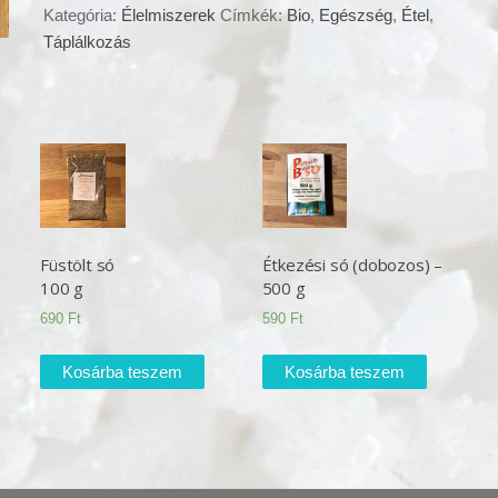
1kg
Kategória:
Élelmiszerek
Címkék:
Bio
,
Egészség
,
Étel
,
mennyiség
Táplálkozás
Füstölt só
Étkezési só (dobozos) –
100 g
500 g
690
Ft
590
Ft
Kosárba teszem
Kosárba teszem