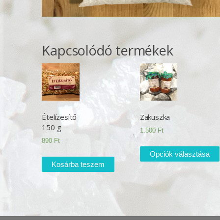
Kapcsolódó termékek
Ételízesítő
Zakuszka
150 g
1.500
Ft
890
Ft
Opciók választása
Kosárba teszem