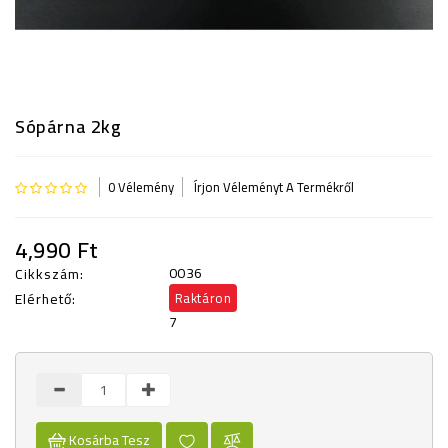
KISOKOS
Sópárna 2kg
0 Vélemény
Írjon Véleményt A Termékről
4,990 Ft
0036
Cikkszám:
Elérhető:
Raktáron
7
Kosárba Tesz