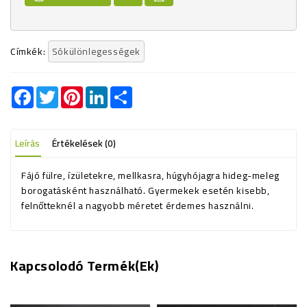
Címkék:
Sókülönlegességek
Facebook
Twitter
Pinterest
LinkedIn
Share
Leírás
Értékelések (0)
Fájó fülre, ízületekre, mellkasra, húgyhójagra hideg-meleg
borogatásként használható. Gyermekek esetén kisebb,
felnőtteknél a nagyobb méretet érdemes használni.
Kapcsolodó Termék(ek)