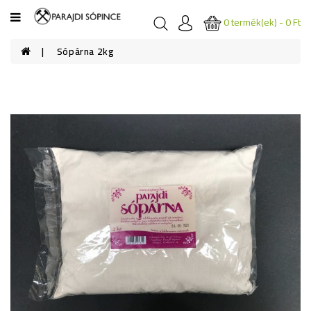
Kategóriák
0 termék(ek) - 0 Ft
Sópárna 2kg
ÉTKEZÉSI
SÓK
FÜRDŐ
SÓK
FŰSZER
SÓK
GYÓGYSÓK
SÓKOZMETIKUMOK
SÓKÜLÖNLEGESSÉGEK
SÓ