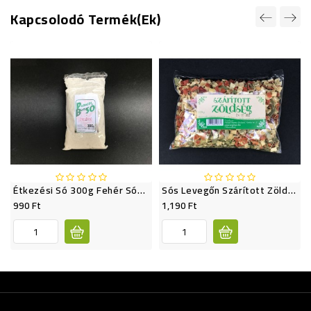
Kapcsolodó Termék(ek)
Étkezési Só 300g Fehér Sószóróba Való
Sós Levegőn Szárított Zöldségkeverék 125g
990 Ft
1,190 Ft