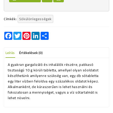
Címkék:
Sókülönlegességek
Facebook
Twitter
Pinterest
LinkedIn
Share
Leírás
Értékelések (0)
A gyakran gargalizáló és inhalálók részére, patikasó
tisztaságú 10 g körüli tabletta, amellyel olyan sóoldatot
készíthetünk amilyenre szükség van, egy db sótabletta
egy liter vízben feloldva egy százalékos oldatot képez.
Alkalmanként, de kúraszerűen is lehet használni és
fokozatosan a mennyiséget, vagyis a víz sótartalmát is
lehet növelni.