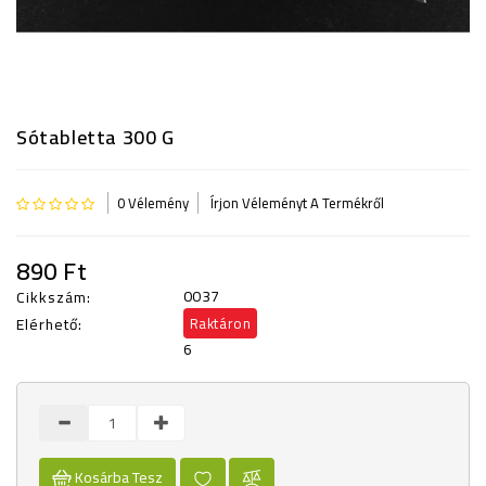
KISOKOS
Sótabletta 300 G
0 Vélemény
Írjon Véleményt A Termékről
890 Ft
0037
Cikkszám:
Elérhető:
Raktáron
6
Kosárba Tesz