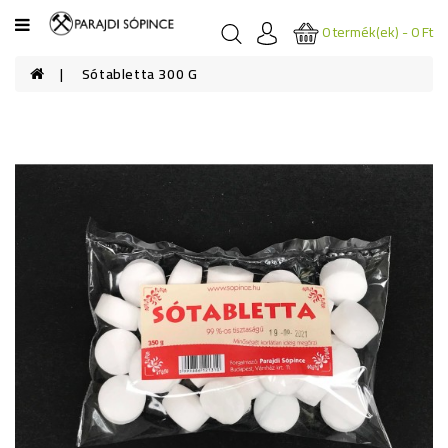
Kategóriák
0 termék(ek) - 0 Ft
Sótabletta 300 G
ÉTKEZÉSI
SÓK
FÜRDŐ
SÓK
FŰSZER
SÓK
GYÓGYSÓK
SÓKOZMETIKUMOK
SÓKÜLÖNLEGESSÉGEK
SÓ